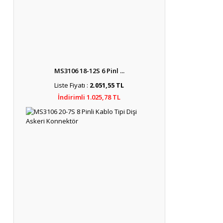
MS3106 18-12S 6 Pinl ...
Liste Fiyatı :
2.051,55 TL
İndirimli 1.025,78 TL