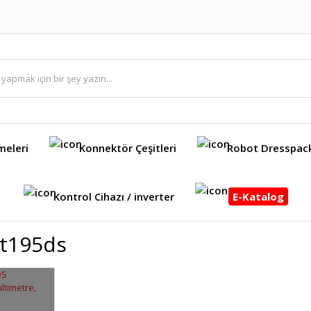
meleri
Konnektör Çeşitleri
Robot Dresspac
Kontrol Cihazı / inverter
E-Katalog
Ut195ds