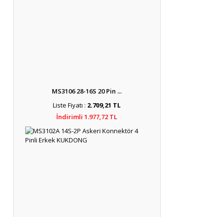
MS3106 28-16S 20 Pin ...
Liste Fiyatı :
2.709,21 TL
İndirimli 1.977,72 TL