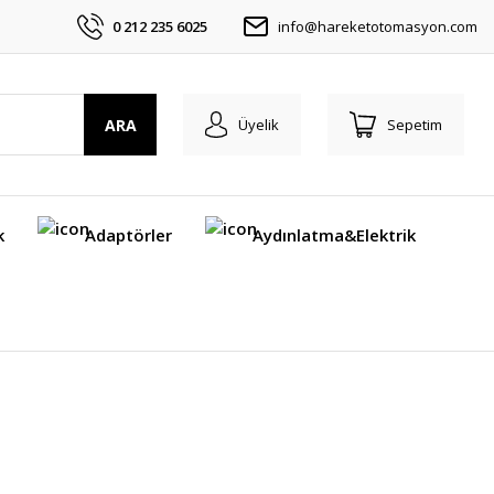
0 212 235 6025
info@hareketotomasyon.com
ARA
Üyelik
Sepetim
k
Adaptörler
Aydınlatma&Elektrik