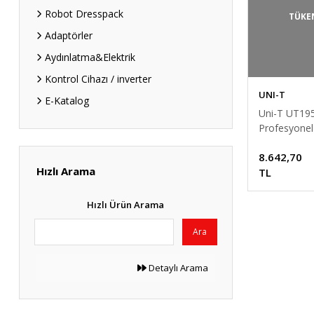
Robot Dresspack
TÜKE
Adaptörler
Aydınlatma&Elektrik
Kontrol Cihazı / inverter
UNI-T
E-Katalog
Uni-T UT19
Profesyonel
Multimetre,
8.642,70
Cihazı
Hızlı Arama
TL
Hızlı Ürün Arama
Ara
Detaylı Arama