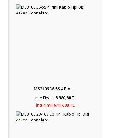
MS3106 36-5S 4 Pinli ...
Liste Fiyatı :
8.380,80 TL
İndirimli 6.117,98 TL