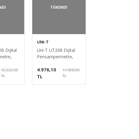
NDİ
TÜKENDİ
UNI-T
B Dijital
Uni-T UT208 Dijital
etre,
Pensampermetre,
000 A
1000 A Test Cihazı
4.976,10
12.222,00
11.058,00
TL
TL
TL