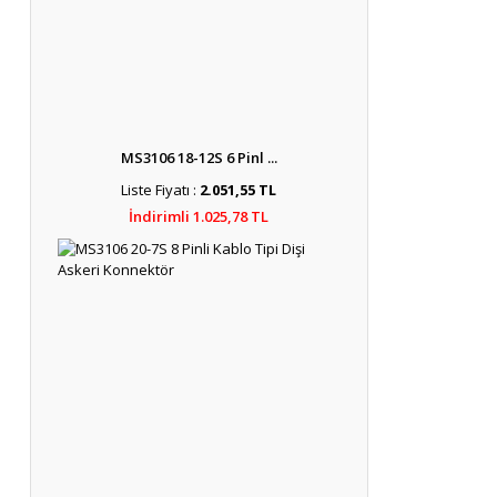
MS3106 18-12S 6 Pinl ...
Liste Fiyatı :
2.051,55 TL
İndirimli 1.025,78 TL