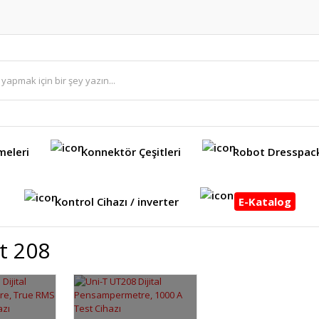
meleri
Konnektör Çeşitleri
Robot Dresspac
Kontrol Cihazı / inverter
E-Katalog
t 208