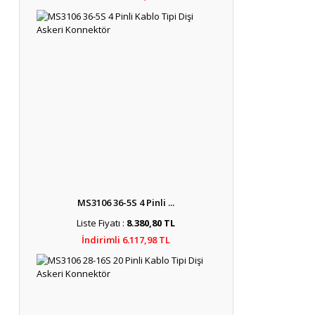
MS3106 36-5S 4 Pinli ...
Liste Fiyatı :
8.380,80 TL
İndirimli 6.117,98 TL