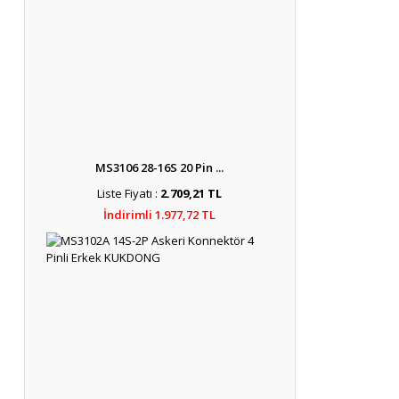
MS3106 28-16S 20 Pin ...
Liste Fiyatı :
2.709,21 TL
İndirimli 1.977,72 TL