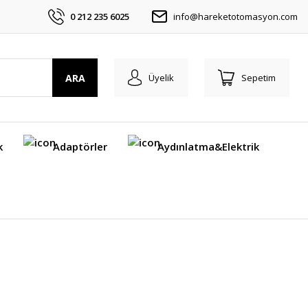
0 212 235 6025
info@hareketotomasyon.com
ARA
Üyelik
Sepetim
k
Adaptörler
Aydınlatma&Elektrik