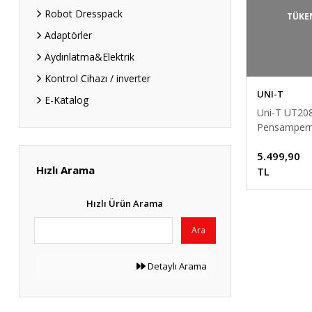
Robot Dresspack
TÜKE
Adaptörler
Aydınlatma&Elektrik
Kontrol Cihazı / inverter
UNI-T
E-Katalog
Uni-T UT208
Pensamperm
True RMS 1
5.499,90
Test Cihazı
Hızlı Arama
TL
Hızlı Ürün Arama
Ara
Detaylı Arama