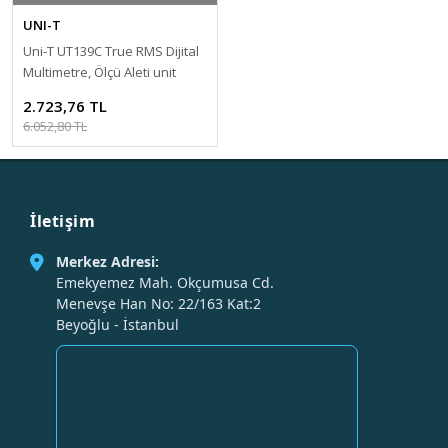
UNI-T
Uni-T UT139C True RMS Dijital
Multimetre, Ölçü Aleti unit
2.723,76 TL
6.052,80 TL
İletişim
Merkez Adresi:
Emekyemez Mah. Okçumusa Cd.
Menevşe Han No: 22/163 Kat:2
Beyoğlu - İstanbul