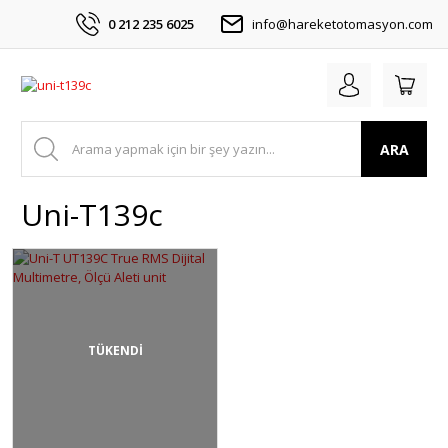
0 212 235 6025
info@hareketotomasyon.com
ARA
Uni-T139c
TÜKENDİ