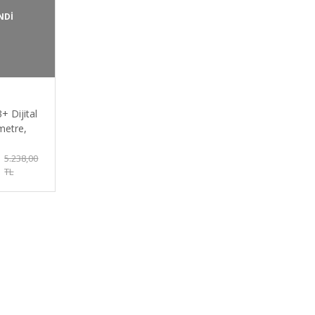
NDİ
 Dijital
etre,
5.238,00
TL