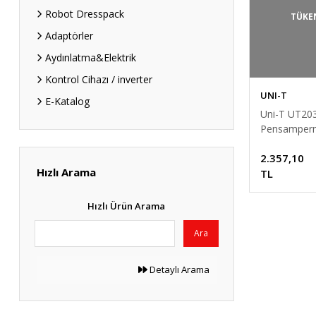
Robot Dresspack
TÜKE
Adaptörler
Aydınlatma&Elektrik
Kontrol Cihazı / inverter
UNI-T
E-Katalog
Uni-T UT203+
Pensamperm
Test Cihazı
2.357,10
Hızlı Arama
TL
Hızlı Ürün Arama
Ara
Detaylı Arama