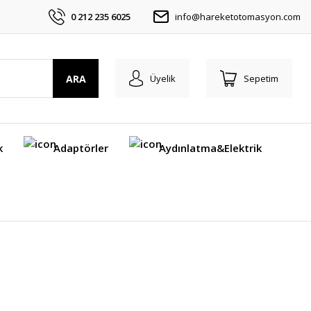
0 212 235 6025
info@hareketotomasyon.com
ARA
Üyelik
Sepetim
k
Adaptörler
Aydınlatma&Elektrik