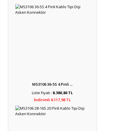
MS3106 36-5S 4 Pinli ...
Liste Fiyatı :
8.380,80 TL
İndirimli 6.117,98 TL