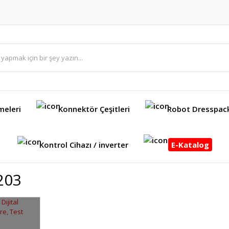
meleri
Konnektör Çeşitleri
Robot Dresspac
Kontrol Cihazı / inverter
E-Katalog
203