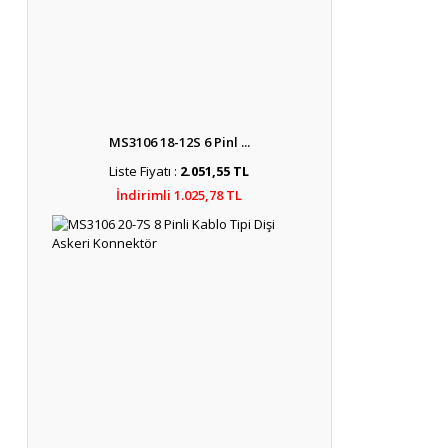
MS3106 18-12S 6 Pinl ...
Liste Fiyatı :
2.051,55 TL
İndirimli 1.025,78 TL