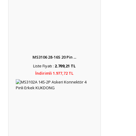
MS3106 28-16S 20 Pin ...
Liste Fiyatı :
2.709,21 TL
İndirimli 1.977,72 TL