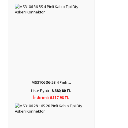
MS3106 36-5S 4 Pinli ...
Liste Fiyatı :
8.380,80 TL
İndirimli 6.117,98 TL