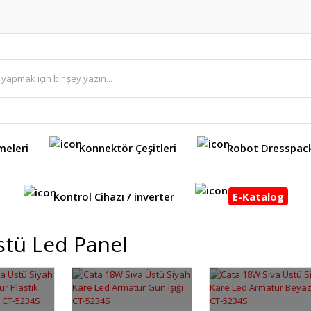
meleri
Konnektör Çeşitleri
Robot Dresspac
Kontrol Cihazı / inverter
E-Katalog
stü Led Panel