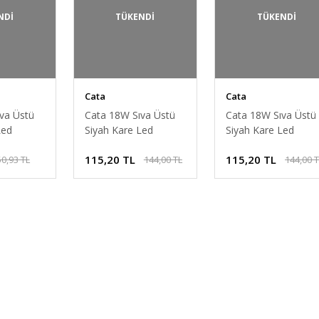
NDİ
TÜKENDİ
TÜKENDİ
Cata
Cata
va Üstü
Cata 18W Sıva Üstü
Cata 18W Sıva Üstü
Led
Siyah Kare Led
Siyah Kare Led
stik Kasa
Armatür Gün Işığı CT-
Armatür Beyaz ışık
115,20 TL
115,20 TL
50,93 TL
144,00 TL
144,00 
CT-5234S
5234S
CT-5234S