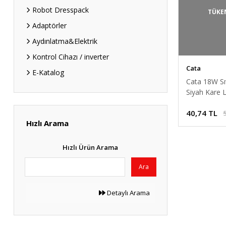
Robot Dresspack
TÜKE
Adaptörler
Aydınlatma&Elektrik
Kontrol Cihazı / inverter
Cata
E-Katalog
Cata 18W Sı
Siyah Kare 
Armatür Pla
40,74 TL
Beyaz ışık 
Hızlı Arama
Hızlı Ürün Arama
Ara
Detaylı Arama