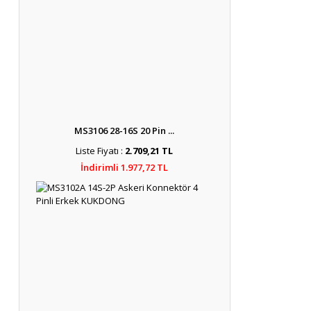
MS3106 28-16S 20 Pin ...
Liste Fiyatı :
2.709,21 TL
İndirimli 1.977,72 TL