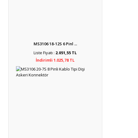
MS3106 18-12S 6 Pinl ...
Liste Fiyatı :
2.051,55 TL
İndirimli 1.025,78 TL