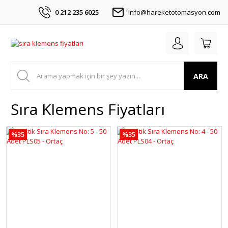
0 212 235 6025
info@hareketotomasyon.com
ARA
Sıra Klemens Fiyatları
%35
%35