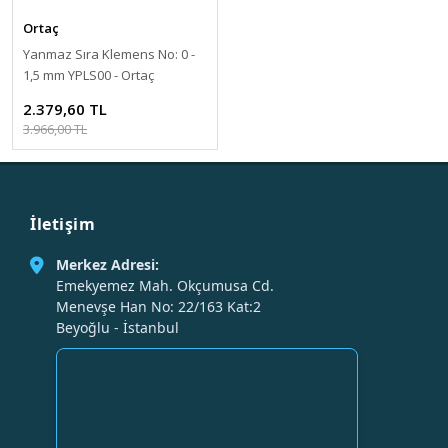
Ortaç
Yanmaz Sıra Klemens No: 0 -
1,5 mm YPLS00 - Ortaç
2.379,60 TL
3.966,00 TL
İletişim
Merkez Adresi:
Emekyemez Mah. Okçumusa Cd.
Menevşe Han No: 22/163 Kat:2
Beyoğlu - İstanbul