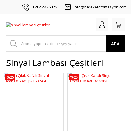
0 212 235 6025
info@hareketotomasyon.com
ARA
Sinyal Lambası Çeşitleri
%25
%25