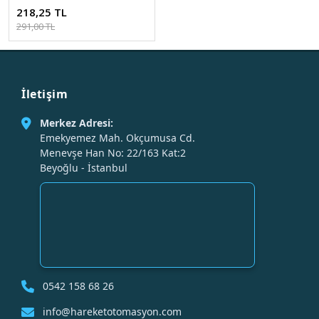
218,25 TL
291,00 TL
İletişim
Merkez Adresi:
Emekyemez Mah. Okçumusa Cd.
Menevşe Han No: 22/163 Kat:2
Beyoğlu - İstanbul
0542 158 68 26
info@hareketotomasyon.com