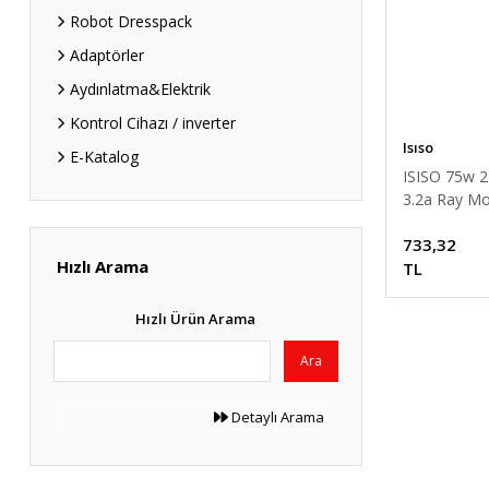
Robot Dresspack
Adaptörler
Aydınlatma&Elektrik
Kontrol Cihazı / inverter
Isıso
E-Katalog
ISISO 75w 
3.2a Ray Mon
Delikli Tip G
733,32
Kaynağı
Hızlı Arama
TL
Hızlı Ürün Arama
Ara
Detaylı Arama