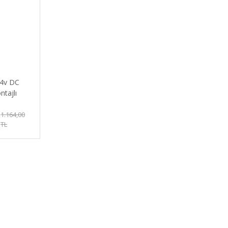
24v DC
tajlı
üç
1.164,00
TL