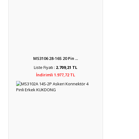
MS3106 28-16S 20 Pin ...
Liste Fiyatı :
2.709,21 TL
İndirimli 1.977,72 TL