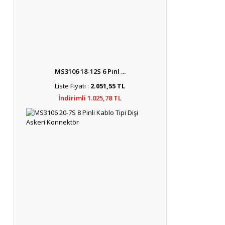
MS3106 18-12S 6 Pinl ...
Liste Fiyatı :
2.051,55 TL
İndirimli 1.025,78 TL