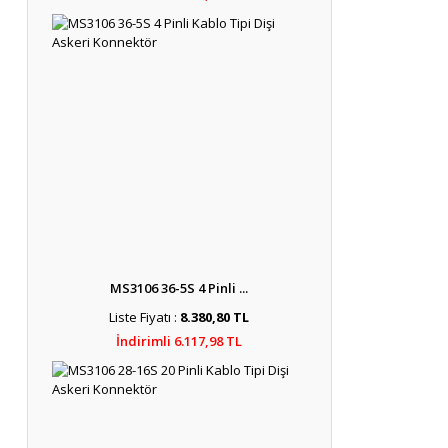
MS3106 36-5S 4 Pinli ...
Liste Fiyatı :
8.380,80 TL
İndirimli 6.117,98 TL