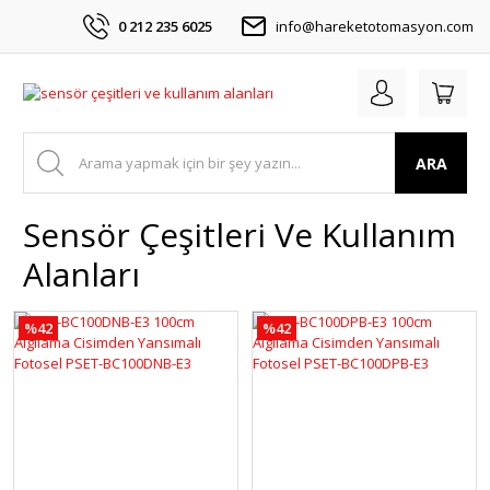
0 212 235 6025
info@hareketotomasyon.com
ARA
Sensör Çeşitleri Ve Kullanım
Alanları
%42
%42