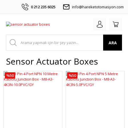
0 212 235 6025
info@hareketotomasyon.com
ARA
Sensor Actuator Boxes
%50
%50