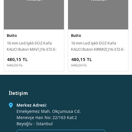
Butto
Butto
16 mm Led Işıklı DÜZ Kafa
16 mm Led Işıklı DÜZ Kafa
KALICI Buton MAVİ J16-372-E-
KALICI Buton KIRMIZI J16-372-E-
BD
RD
480,15 TL
480,15 TL
640,20 TL
640,20 TL
İletişim
Merkez Adresi:
Emekyemez Mah. Okçumusa Cd.
Menevşe Han No: 22/163 Kat:2
Beyoğlu - İstanbul