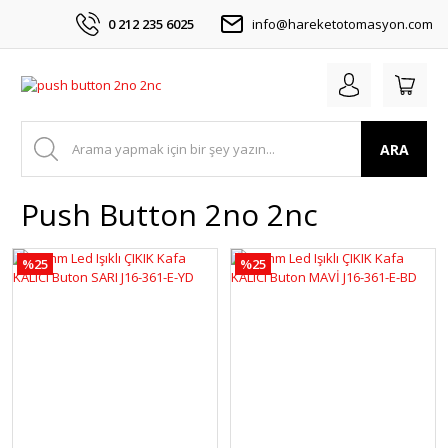
0 212 235 6025
info@hareketotomasyon.com
ARA
Push Button 2no 2nc
%25
%25