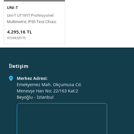
UNI-T
Uni-T UT191T Profesyonel
Multimetre, IP65 Test Cihazı
4.295,16 TL
9.544,80 TL
İletişim
Merkez Adresi:
Emekyemez Mah. Okçumusa Cd.
Menevşe Han No: 22/163 Kat:2
Beyoğlu - İstanbul