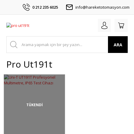
0 212 235 6025
info@hareketotomasyon.com
ARA
Pro Ut191t
TÜKENDİ