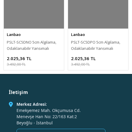
Lanbao
Lanbao
PSLT-SC5DNO 5cm Algılama,
PSLT-SC5DPO 5cm Algılama,
Odaklanabilir Yansımalı
Odaklanabilir Yansımalı
Prizmatik Fotosel
Prizmatik Fotosel
2.025,36 TL
2.025,36 TL
3.492,00 TL
3.492,00 TL
İletişim
Merkez Adresi:
Emekyemez Mah. Okçumusa Cd.
Menevşe Han No: 22/163 Kat:2
Beyoğlu - İstanbul