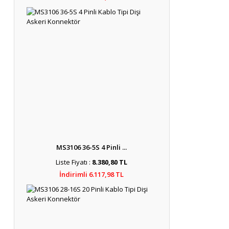
MS3106 36-5S 4 Pinli ...
Liste Fiyatı :
8.380,80 TL
İndirimli 6.117,98 TL