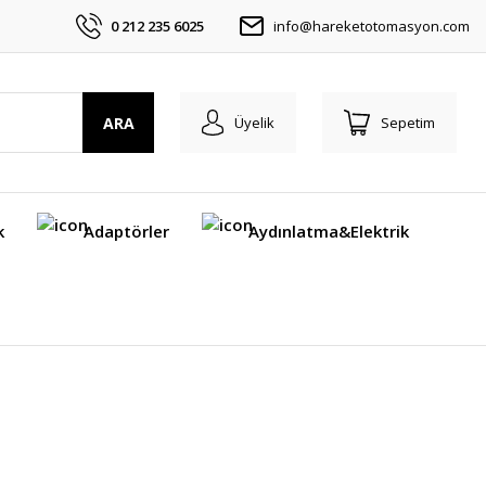
0 212 235 6025
info@hareketotomasyon.com
ARA
Üyelik
Sepetim
k
Adaptörler
Aydınlatma&Elektrik