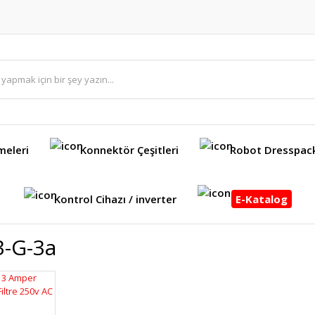
meleri
Konnektör Çeşitleri
Robot Dresspac
Kontrol Cihazı / inverter
E-Katalog
3-G-3a