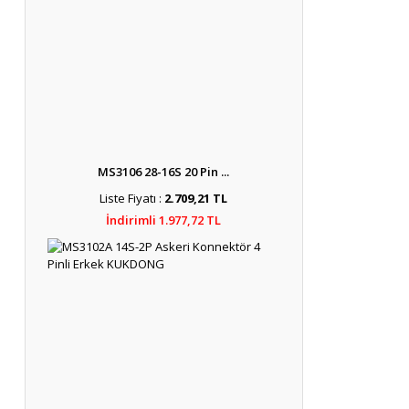
MS3106 28-16S 20 Pin ...
Liste Fiyatı :
2.709,21 TL
İndirimli 1.977,72 TL