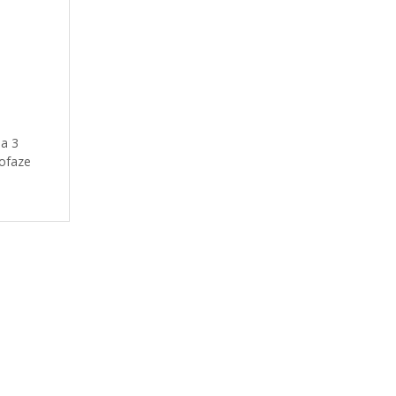
a 3
ofaze
50v AC