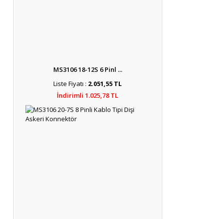
MS3106 18-12S 6 Pinl ...
Liste Fiyatı :
2.051,55 TL
İndirimli 1.025,78 TL