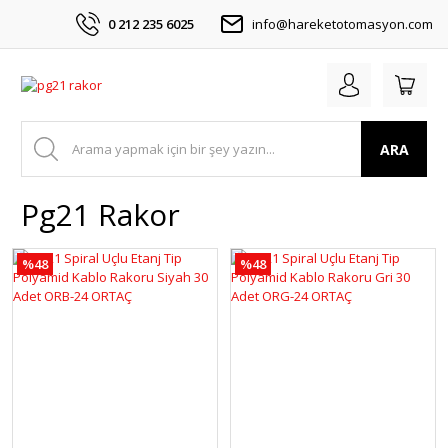
0 212 235 6025
info@hareketotomasyon.com
ARA
Pg21 Rakor
%48
%48