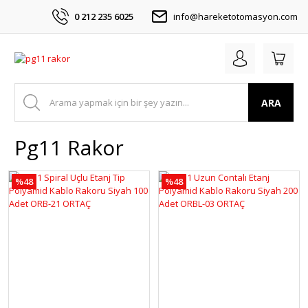
0 212 235 6025
info@hareketotomasyon.com
ARA
Pg11 Rakor
%48
%48