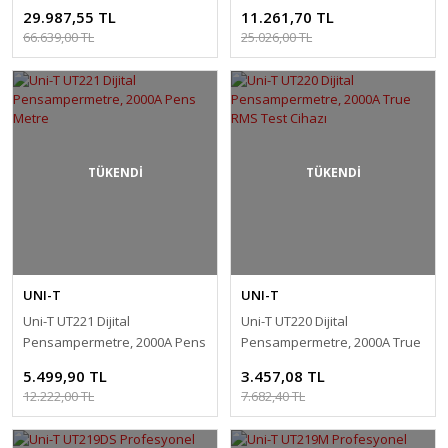
Metre
29.987,55 TL
11.261,70 TL
66.639,00 TL
25.026,00 TL
TÜKENDİ
TÜKENDİ
UNI-T
UNI-T
Uni-T UT221 Dijital
Uni-T UT220 Dijital
Pensampermetre, 2000A Pens
Pensampermetre, 2000A True
Metre
RMS Test Cihazı
5.499,90 TL
3.457,08 TL
12.222,00 TL
7.682,40 TL