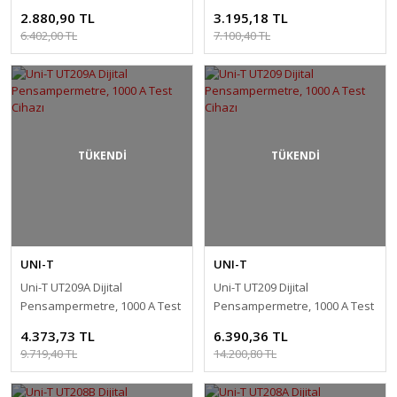
Test Cihazı
Test Cihazı
2.880,90 TL
3.195,18 TL
6.402,00 TL
7.100,40 TL
TÜKENDİ
TÜKENDİ
UNI-T
UNI-T
Uni-T UT209A Dijital
Uni-T UT209 Dijital
Pensampermetre, 1000 A Test
Pensampermetre, 1000 A Test
Cihazı
Cihazı
4.373,73 TL
6.390,36 TL
9.719,40 TL
14.200,80 TL