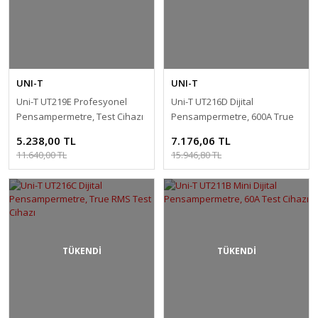
UNI-T
UNI-T
Uni-T UT219E Profesyonel
Uni-T UT216D Dijital
Pensampermetre, Test Cihazı
Pensampermetre, 600A True
RMS Test Cihazı
5.238,00 TL
7.176,06 TL
11.640,00 TL
15.946,80 TL
TÜKENDİ
TÜKENDİ