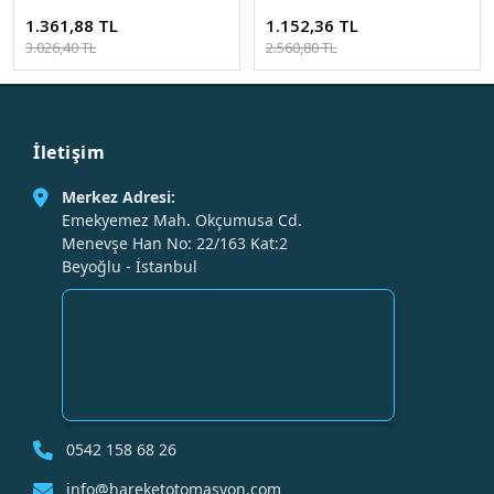
1.361,88 TL
1.152,36 TL
3.026,40 TL
2.560,80 TL
İletişim
Merkez Adresi:
Emekyemez Mah. Okçumusa Cd.
Menevşe Han No: 22/163 Kat:2
Beyoğlu - İstanbul
0542 158 68 26
info@hareketotomasyon.com