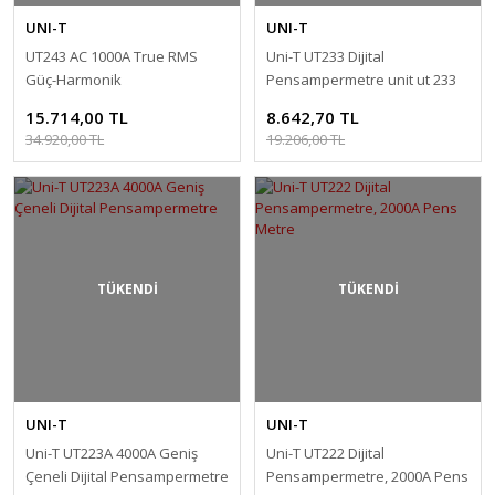
UNI-T
UNI-T
UT243 AC 1000A True RMS
Uni-T UT233 Dijital
Güç-Harmonik
Pensampermetre unit ut 233
Pensampermetre
15.714,00 TL
8.642,70 TL
34.920,00 TL
19.206,00 TL
TÜKENDİ
TÜKENDİ
UNI-T
UNI-T
Uni-T UT223A 4000A Geniş
Uni-T UT222 Dijital
Çeneli Dijital Pensampermetre
Pensampermetre, 2000A Pens