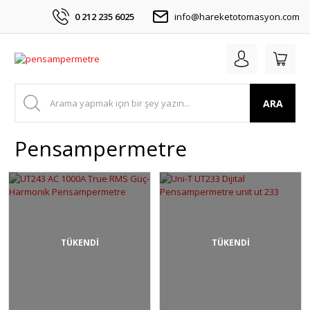
0 212 235 6025
info@hareketotomasyon.com
ARA
Pensampermetre
TÜKENDİ
TÜKENDİ