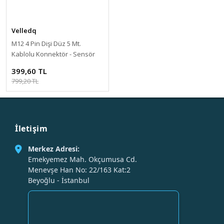
Velledq
M12 4 Pin Dişi Düz 5 Mt.
Kablolu Konnektör - Sensör
Kablosu Velledq M12-F04T-
399,60 TL
5.0PVC/BK
799,20 TL
İletişim
Merkez Adresi:
Emekyemez Mah. Okçumusa Cd.
Menevşe Han No: 22/163 Kat:2
Beyoğlu - İstanbul