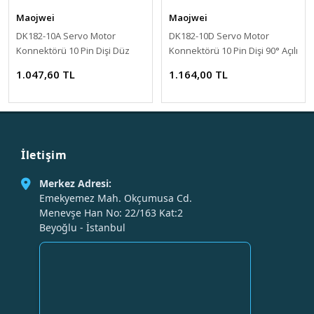
Maojwei
Maojwei
DK182-10A Servo Motor
DK182-10D Servo Motor
Konnektörü 10 Pin Dişi Düz
Konnektörü 10 Pin Dişi 90° Açılı
Soket
Soket
1.047,60 TL
1.164,00 TL
İletişim
Merkez Adresi:
Emekyemez Mah. Okçumusa Cd.
Menevşe Han No: 22/163 Kat:2
Beyoğlu - İstanbul