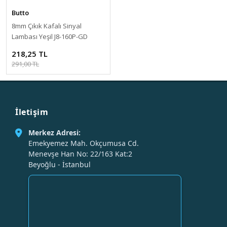
Butto
8mm Çıkık Kafalı Sinyal
Lambası Yeşil J8-160P-GD
218,25 TL
291,00 TL
İletişim
Merkez Adresi:
Emekyemez Mah. Okçumusa Cd.
Menevşe Han No: 22/163 Kat:2
Beyoğlu - İstanbul