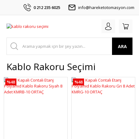
0 212 235 6025
info@hareketotomasyon.com
ARA
Kablo Rakoru Seçimi
%48
%48