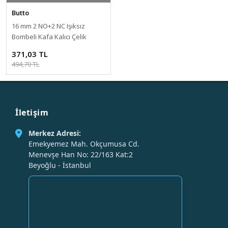
Butto
16 mm 2 NO+2 NC Işıksız
Bombeli Kafa Kalıcı Çelik
Buton J16-322
371,03 TL
494,70 TL
İletişim
Merkez Adresi:
Emekyemez Mah. Okçumusa Cd.
Menevşe Han No: 22/163 Kat:2
Beyoğlu - İstanbul