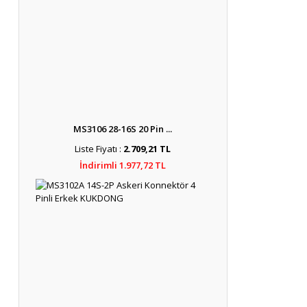
MS3106 28-16S 20 Pin ...
Liste Fiyatı :
2.709,21 TL
İndirimli 1.977,72 TL