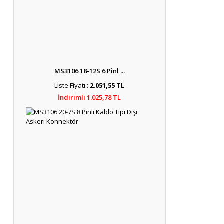
MS3106 18-12S 6 Pinl ...
Liste Fiyatı :
2.051,55 TL
İndirimli 1.025,78 TL