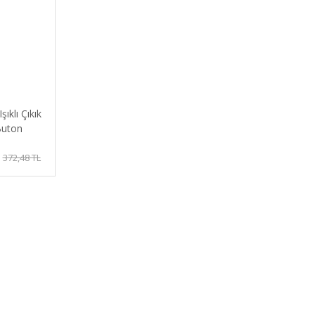
ıklı Çıkık
Buton
1-YD
372,48 TL