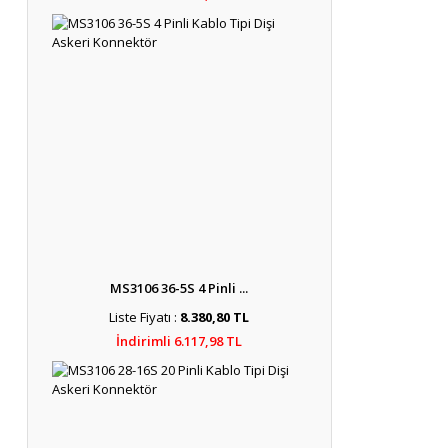
MS3106 36-5S 4 Pinli ...
Liste Fiyatı :
8.380,80 TL
İndirimli 6.117,98 TL