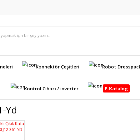
meleri
Konnektör Çeşitleri
Robot Dresspac
Kontrol Cihazı / inverter
E-Katalog
1-Yd