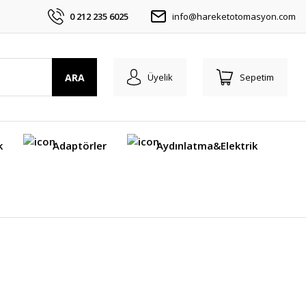
0 212 235 6025
info@hareketotomasyon.com
ARA
Üyelik
Sepetim
k
Adaptörler
Aydınlatma&Elektrik