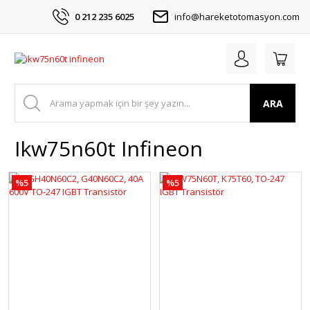
0 212 235 6025
info@hareketotomasyon.com
ARA
Ikw75n60t Infineon
%5
%5