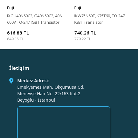
Fuji
Fuji
IXGH40N60C2, G40N60C2, 40A
IKW75N60T, K75T60, TO-247
600V TO-247 IGBT Transistör
IGBT Transistör
616,88 TL
740,26 TL
649,35 TL
779,22 TL
İletişim
Merkez Adresi:
Emekyemez Mah. Okçumusa Cd.
Menevşe Han No: 22/163 Kat:2
Beyoğlu - İstanbul