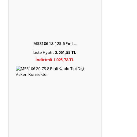
MS3106 18-12S 6 Pinl ...
Liste Fiyatı :
2.051,55 TL
İndirimli 1.025,78 TL