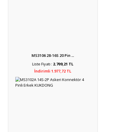
MS3106 28-16S 20 Pin ...
Liste Fiyatı :
2.709,21 TL
İndirimli 1.977,72 TL