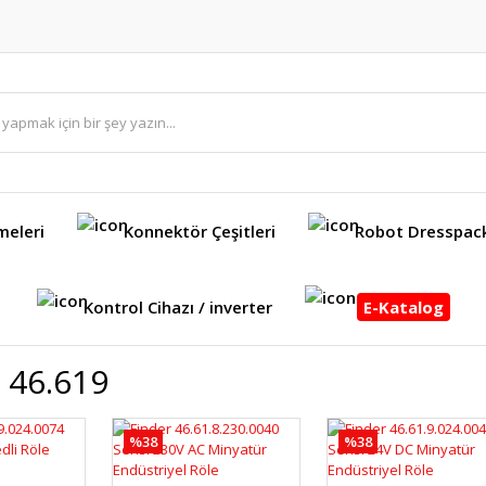
meleri
Konnektör Çeşitleri
Robot Dresspac
Kontrol Cihazı / inverter
E-Katalog
 46.619
%38
%38