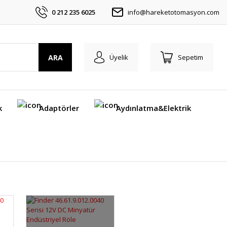
0 212 235 6025
info@hareketotomasyon.com
ARA
Üyelik
Sepetim
k
Adaptörler
Aydınlatma&Elektrik