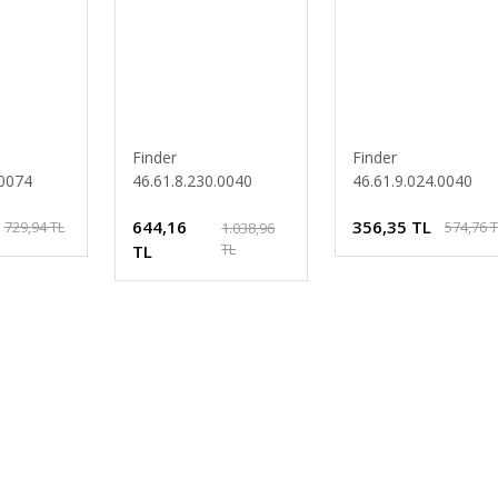
Finder
Finder
.0074
46.61.8.230.0040
46.61.9.024.0040
C Ledli
Serisi 230V AC
Serisi 24V DC
644,16
356,35 TL
729,94 TL
574,76 
Minyatür Endüstriyel
Minyatür Endüstriye
1.038,96
TL
Röle
TL
Röle