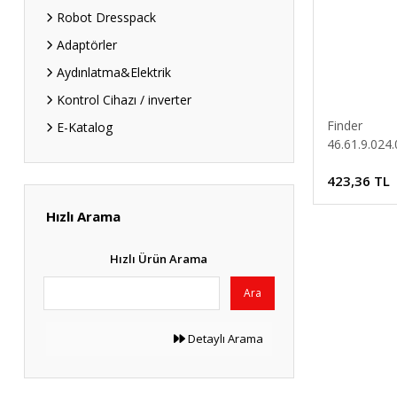
Robot Dresspack
Adaptörler
Aydınlatma&Elektrik
Kontrol Cihazı / inverter
Finder
E-Katalog
46.61.9.024
Serisi 24V D
423,36 TL
Röle
Hızlı Arama
Hızlı Ürün Arama
Ara
Detaylı Arama