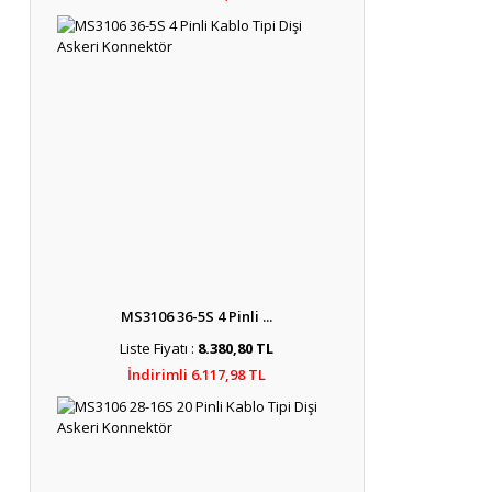
MS3106 36-5S 4 Pinli ...
Liste Fiyatı :
8.380,80 TL
İndirimli 6.117,98 TL