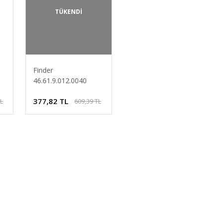
TÜKENDİ
Finder
46.61.9.012.0040
Serisi 12V DC
377,82 TL
TL
609,39 TL
l
Minyatür Endüstriyel
Röle