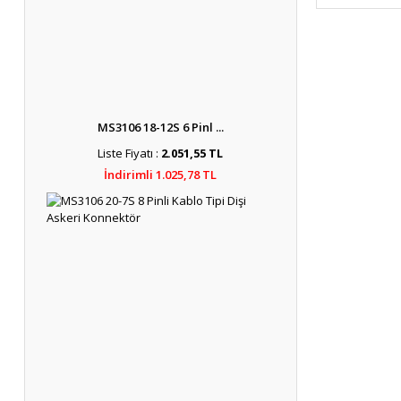
MS3106 18-12S 6 Pinl ...
Liste Fiyatı :
2.051,55 TL
İndirimli 1.025,78 TL