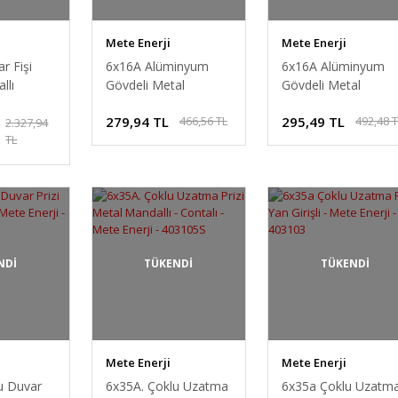
Mete Enerji
Mete Enerji
r Fişi
6x16A Alüminyum
6x16A Alüminyum
llı
Gövdeli Metal
Gövdeli Metal
Mete
Mandallı Makine Fişi -
Mandallı 6P+E 400V
279,94 TL
295,49 TL
466,56 TL
492,48 
088S
Mete Enerji -
IP65 Makine Prizi -
2.327,94
TL
403091S
Mete Enerji -
403090S
NDİ
TÜKENDİ
TÜKENDİ
Mete Enerji
Mete Enerji
u Duvar
6x35A. Çoklu Uzatma
6x35a Çoklu Uzatm