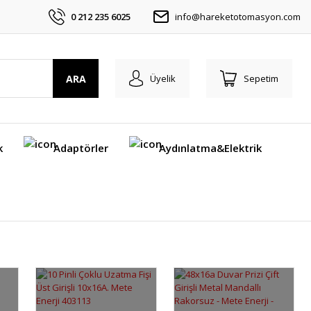
0 212 235 6025
info@hareketotomasyon.com
ARA
Üyelik
Sepetim
k
Adaptörler
Aydınlatma&Elektrik