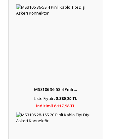
MS3106 36-5S 4 Pinli ...
Liste Fiyatı :
8.380,80 TL
İndirimli 6.117,98 TL