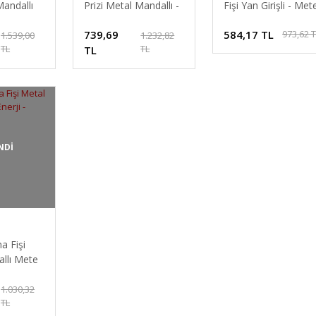
Mandallı
Prizi Metal Mandallı -
Fişi Yan Girişli - Met
-
Contalı - Mete Enerji -
Enerji - 403103
739,69
584,17 TL
973,62 
403105S
1.539,00
1.232,82
TL
TL
TL
NDİ
a Fişi
llı Mete
101s
1.030,32
TL