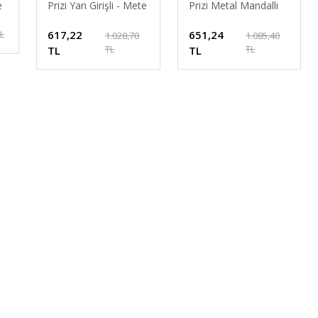
e
Prizi Yan Girişli - Mete
Prizi Metal Mandallı
Enerji - 403102
Mete Enerji -
617,22
651,24
TL
403100S
1.028,70
1.085,40
TL
TL
TL
TL