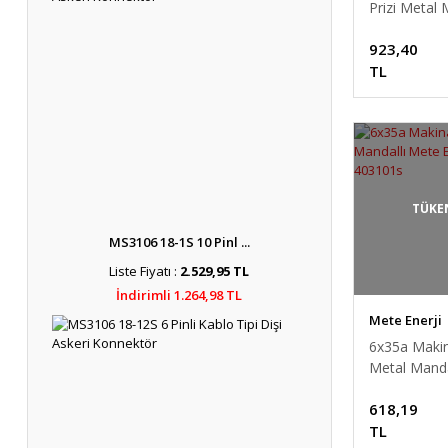
Prizi Metal 
Mete Enerji 
923,40
403106S
TL
TÜKE
MS3106 18-1S 10 Pinl ...
Liste Fiyatı :
2.529,95 TL
İndirimli 1.264,98 TL
Mete Enerji
6x35a Makin
Metal Manda
Enerji - 403
618,19
TL