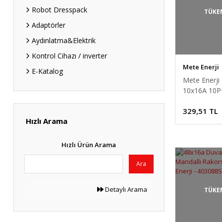
Robot Dresspack
TÜKE
Adaptörler
Aydınlatma&Elektrik
Kontrol Cihazı / inverter
Mete Enerji
E-Katalog
Mete Enerji
10x16A 10P
IP65 Yan Giri
329,51 TL
Uzatma Priz
Hızlı Arama
Hızlı Ürün Arama
Ara
Detaylı Arama
TÜKE