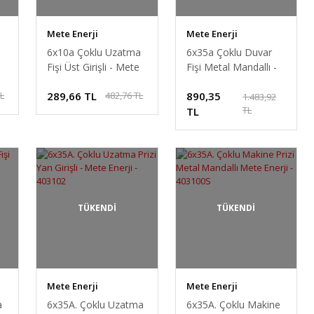
Mete Enerji
Mete Enerji
6x10a Çoklu Uzatma
6x35a Çoklu Duvar
Fişi Üst Girişli - Mete
Fişi Metal Mandallı -
Enerji - 403110
Mete Enerji -
289,66 TL
890,35
TL
482,76 TL
403107S
1.483,92
TL
TL
TÜKENDİ
TÜKENDİ
Mete Enerji
Mete Enerji
a
6x35A. Çoklu Uzatma
6x35A. Çoklu Makine