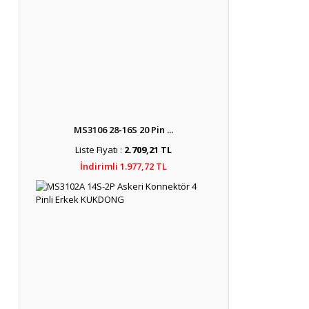
MS3106 28-16S 20 Pin ...
Liste Fiyatı :
2.709,21 TL
İndirimli 1.977,72 TL