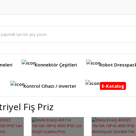
meleri
Konnektör Çeşitleri
Robot Dresspac
Kontrol Cihazı / inverter
E-Katalog
riyel Fiş Priz