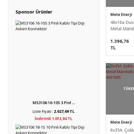
Sponsor Ürünler
Mete Enerji
48x16a Duva
Metal Manda
Rakorsuz - 
1.396,76
Enerji - 403
TL
TÜKE
MS3106 16-10S 3 Pinl ...
Liste Fiyatı :
2.027,69 TL
İndirimli 1.013,84 TL
Mete Enerji
6x35A. Çokl