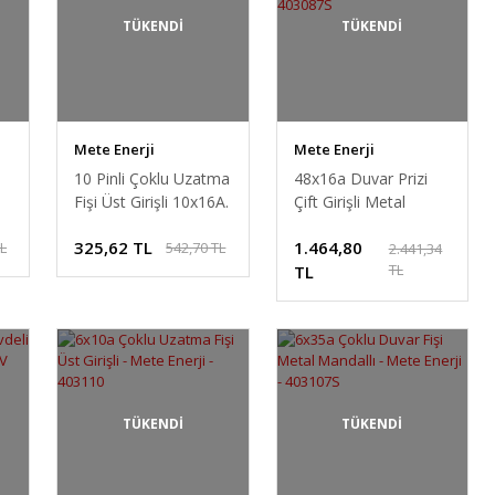
TÜKENDİ
TÜKENDİ
Mete Enerji
Mete Enerji
10 Pinli Çoklu Uzatma
48x16a Duvar Prizi
Fişi Üst Girişli 10x16A.
Çift Girişli Metal
Mete Enerji 403113
Mandallı Rakorsuz -
325,62 TL
1.464,80
TL
542,70 TL
ş
Mete Enerji -
2.441,34
TL
403087S
TL
TÜKENDİ
TÜKENDİ