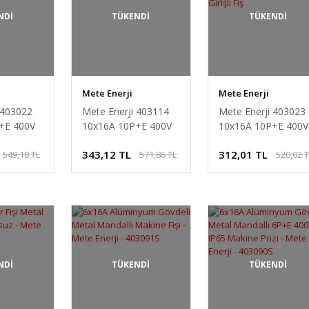
NDİ
TÜKENDİ
TÜKENDİ
Mete Enerji
Mete Enerji
 403022
Mete Enerji 403114
Mete Enerji 403023
+E 400V
10x16A 10P+E 400V
10x16A 10P+E 400V
şli
IP65 Üst Girişli
IP65 Alüminyum
343,12 TL
312,01 TL
549,18 TL
571,86 TL
520,02 
i
Uzatma Prizi
Gövdeli Yan Girişli Fi
NDİ
TÜKENDİ
TÜKENDİ