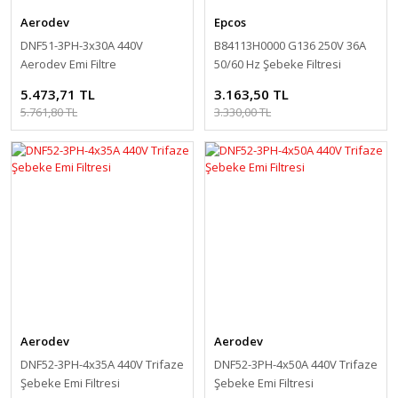
Aerodev
Epcos
DNF51-3PH-3x30A 440V
B84113H0000 G136 250V 36A
Aerodev Emi Filtre
50/60 Hz Şebeke Filtresi
5.473,71 TL
3.163,50 TL
5.761,80 TL
3.330,00 TL
Aerodev
Aerodev
DNF52-3PH-4x35A 440V Trifaze
DNF52-3PH-4x50A 440V Trifaze
Şebeke Emi Filtresi
Şebeke Emi Filtresi