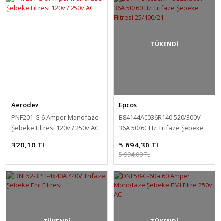
TÜKENDİ
Aerodev
Epcos
PNF201-G 6 Amper Monofaze
B84144A0036R140 520/300V
Şebeke Filtresi 120v / 250v AC
36A 50/60 Hz Trifaze Şebeke
Filtresi 25/100/21
320,10 TL
5.694,30 TL
5.994,00 TL