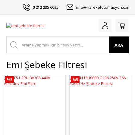
0 212 235 6025
info@hareketotomasyon.com
ARA
Emi Şebeke Filtresi
%5
%5