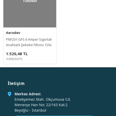
TÜKENDİ
Aerodev
PNF201-GFS 6 Amper Sigortalı
Anahtarlı Şebeke Filtresi 120v
/ 250v AC
1.520,48 TL
1.600,50 TL
İletişim
Merkez Adresi:
Emekyemez Mah. Okçumusa Cd.
Menevşe Han No: 22/163 Kat:2
Beyoğlu - İstanbul