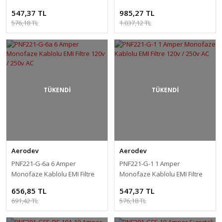
120v / 250v AC
120v / 250v AC
547,37 TL
985,27 TL
576,18 TL
1.037,12 TL
TÜKENDİ
TÜKENDİ
Aerodev
Aerodev
PNF221-G-6a 6 Amper
PNF221-G-1 1 Amper
Monofaze Kablolu EMI Filtre
Monofaze Kablolu EMI Filtre
120v / 250v AC
120v / 250v AC
656,85 TL
547,37 TL
691,42 TL
576,18 TL