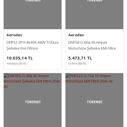
TÜKENDİ
TÜKENDİ
Aerodev
Aerodev
DNF52-3PH-4x40A 440V Trifaze
DNF58-G-60a 60 Amper
Şebeke Emi Filtresi
Monofaze Şebeke EMI Filtre
250v AC
10.035,14 TL
5.473,71 TL
10.563,30 TL
5.761,80 TL
TÜKENDİ
TÜKENDİ