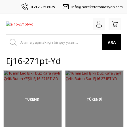
0 212 235 6025
info@hareketotomasyon.com
ARA
Ej16-271pt-Yd
TÜKENDİ
TÜKENDİ