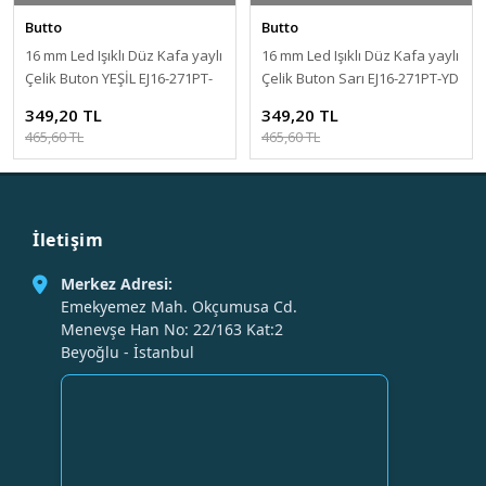
Butto
Butto
16 mm Led Işıklı Düz Kafa yaylı
16 mm Led Işıklı Düz Kafa yaylı
Çelik Buton YEŞİL EJ16-271PT-
Çelik Buton Sarı EJ16-271PT-YD
GD
349,20 TL
349,20 TL
465,60 TL
465,60 TL
İletişim
Merkez Adresi:
Emekyemez Mah. Okçumusa Cd.
Menevşe Han No: 22/163 Kat:2
Beyoğlu - İstanbul