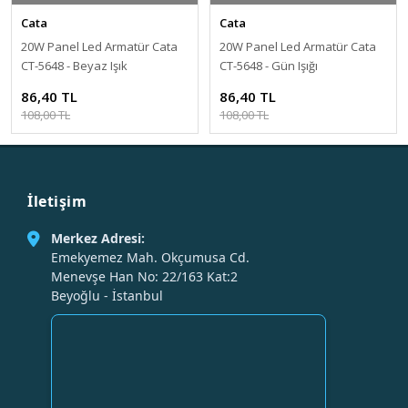
Cata
Cata
20W Panel Led Armatür Cata
20W Panel Led Armatür Cata
CT-5648 - Beyaz Işık
CT-5648 - Gün Işığı
86,40 TL
86,40 TL
108,00 TL
108,00 TL
İletişim
Merkez Adresi:
Emekyemez Mah. Okçumusa Cd.
Menevşe Han No: 22/163 Kat:2
Beyoğlu - İstanbul