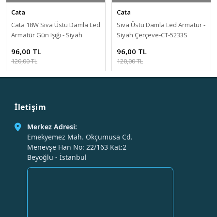
Cata
Cata
Cata 18W Sıva Üstü Damla Led
Sıva Üstü Damla Led Armatür -
Armatür Gün Işığı - Siyah
Siyah Çerçeve-CT-5233S
Çerçeve-CT-5233S
96,00 TL
96,00 TL
120,00 TL
120,00 TL
İletişim
Merkez Adresi:
Emekyemez Mah. Okçumusa Cd.
Menevşe Han No: 22/163 Kat:2
Beyoğlu - İstanbul