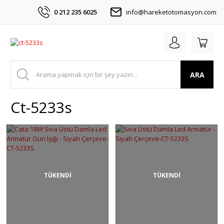
0 212 235 6025
info@hareketotomasyon.com
ARA
Ct-5233s
TÜKENDİ
TÜKENDİ