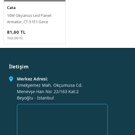
Cata
10W Okyanus Led Panel
Armatür, CT-5151 Gece
Modunda Mavi Yanar
81,60 TL
102,00 TL
İletişim
Merkez Adresi:
Emekyemez Mah. Okçumusa Cd.
Menevşe Han No: 22/163 Kat:2
Beyoğlu - İstanbul