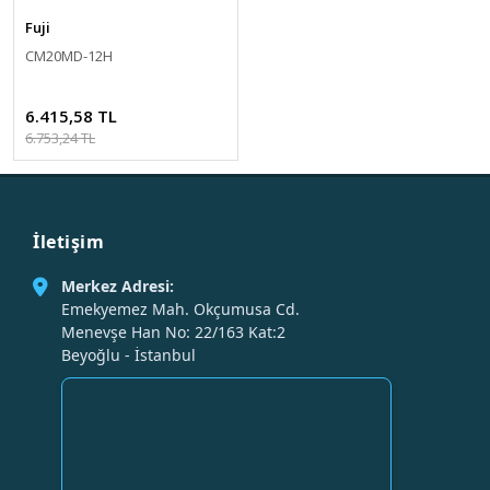
Fuji
CM20MD-12H
6.415,58 TL
6.753,24 TL
İletişim
Merkez Adresi:
Emekyemez Mah. Okçumusa Cd.
Menevşe Han No: 22/163 Kat:2
Beyoğlu - İstanbul