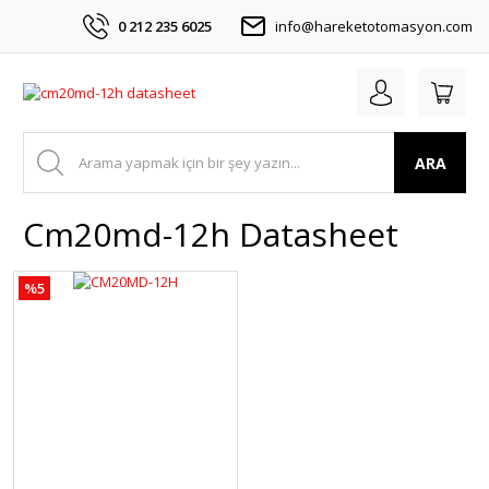
0 212 235 6025
info@hareketotomasyon.com
ARA
Cm20md-12h Datasheet
%5