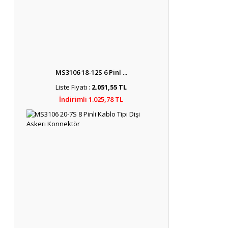
MS3106 18-12S 6 Pinl ...
Liste Fiyatı :
2.051,55 TL
İndirimli 1.025,78 TL