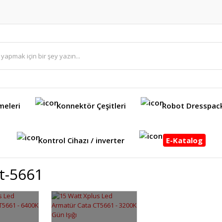
meleri
Konnektör Çeşitleri
Robot Dresspac
Kontrol Cihazı / inverter
E-Katalog
t-5661