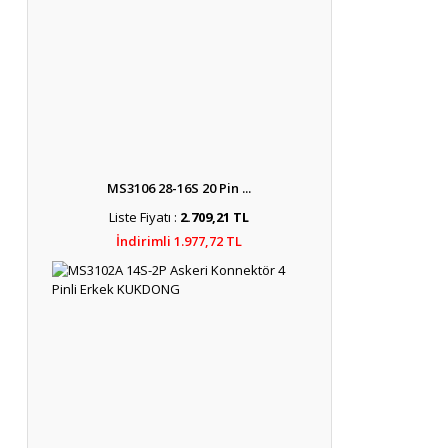
MS3106 28-16S 20 Pin ...
Liste Fiyatı :
2.709,21 TL
İndirimli 1.977,72 TL