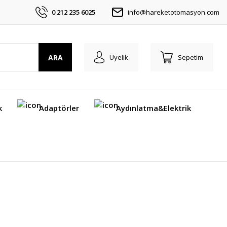
0 212 235 6025
info@hareketotomasyon.com
ARA
Üyelik
Sepetim
k
Adaptörler
Aydınlatma&Elektrik