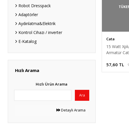
Robot Dresspack
TÜKE
Adaptörler
Aydınlatma&Elektrik
Kontrol Cihazı / inverter
Cata
E-Katalog
15 Watt Xpl
Armatür Ca
- 6400K Beya
57,60 TL
Hızlı Arama
Hızlı Ürün Arama
Ara
Detaylı Arama