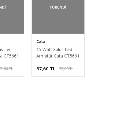
NDİ
TÜKENDİ
Cata
us Led
15 Watt Xplus Led
ta CT5661
Armatür Cata CT5661
z Işık
- 3200K Gün Işığı
57,60 TL
72,00 TL
72,00 TL