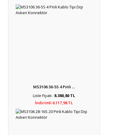
MS3106 36-5S 4 Pinli ...
Liste Fiyatı :
8.380,80 TL
İndirimli 6.117,98 TL