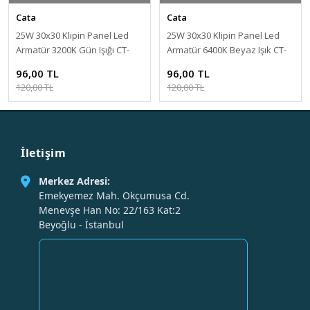
Cata
Cata
25W 30x30 Klipin Panel Led
25W 30x30 Klipin Panel Led
Armatür 3200K Gün Işığı CT-
Armatür 6400K Beyaz Işık CT-
5286
5286
96,00 TL
96,00 TL
120,00 TL
120,00 TL
İletişim
Merkez Adresi:
Emekyemez Mah. Okçumusa Cd.
Menevşe Han No: 22/163 Kat:2
Beyoğlu - İstanbul