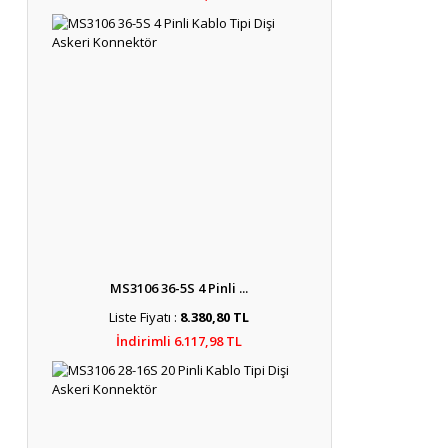
MS3106 36-5S 4 Pinli ...
Liste Fiyatı :
8.380,80 TL
İndirimli 6.117,98 TL