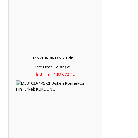
MS3106 28-16S 20 Pin ...
Liste Fiyatı :
2.709,21 TL
İndirimli 1.977,72 TL