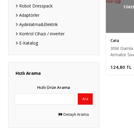
Robot Dresspack
TÜKE
Adaptörler
Aydınlatma&Elektrik
Kontrol Cihazı / inverter
Cata
E-Katalog
30W Damla 
Armatür Sıv
Alüminyum 
124,80 TL
5273 Gün Işı
Hızlı Arama
Hızlı Ürün Arama
Ara
Detaylı Arama