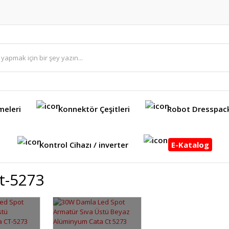
meleri
Konnektör Çeşitleri
Robot Dresspac
Kontrol Cihazı / inverter
E-Katalog
t-5273