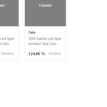
NDİ
TÜKENDİ
Cata
Led Spot
30W Damla Led Spot
a Üstü
Armatür Sıva Üstü
Cata CT-
Beyaz Alüminyum
124,80 TL
156,00 TL
156,00 TL
ğı
Cata Ct 5273