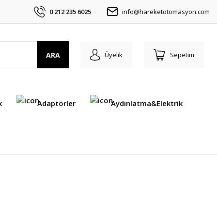
0 212 235 6025
info@hareketotomasyon.com
ARA
Üyelik
Sepetim
k
Adaptörler
Aydınlatma&Elektrik