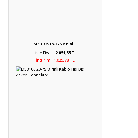
MS3106 18-12S 6 Pinl ...
Liste Fiyatı :
2.051,55 TL
İndirimli 1.025,78 TL