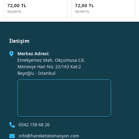
5272 - Beyaz Işık Plastik Kasa
5272 - Gün Işığı Plastik Kasa
72,00 TL
72,00 TL
90,00 TL
90,00 TL
İletişim
Merkez Adresi:
Emekyemez Mah. Okçumusa Cd.
Menevşe Han No: 22/163 Kat:2
Beyoğlu - İstanbul
0542 158 68 26
info@hareketotomasyon.com