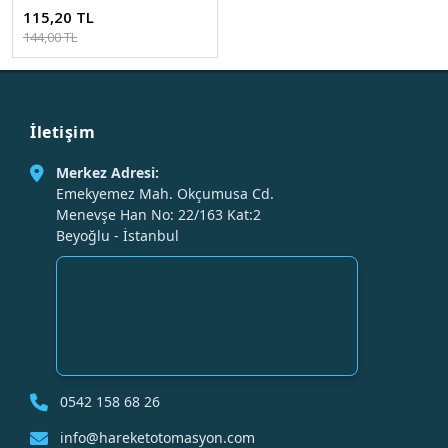
CT-5234S
115,20 TL
144,00 TL
İletişim
Merkez Adresi:
Emekyemez Mah. Okçumusa Cd.
Menevşe Han No: 22/163 Kat:2
Beyoğlu - İstanbul
0542 158 68 26
info@hareketotomasyon.com