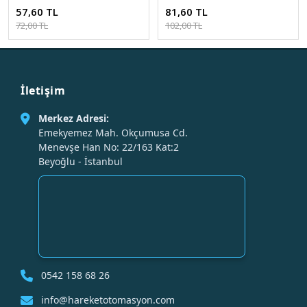
Cata CT-5233
Beyaz Işık Cata CT-5233
57,60 TL
81,60 TL
72,00 TL
102,00 TL
İletişim
Merkez Adresi:
Emekyemez Mah. Okçumusa Cd.
Menevşe Han No: 22/163 Kat:2
Beyoğlu - İstanbul
0542 158 68 26
info@hareketotomasyon.com