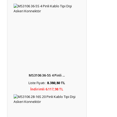
MS3106 36-5S 4 Pinli ...
Liste Fiyatı :
8.380,80 TL
İndirimli 6.117,98 TL