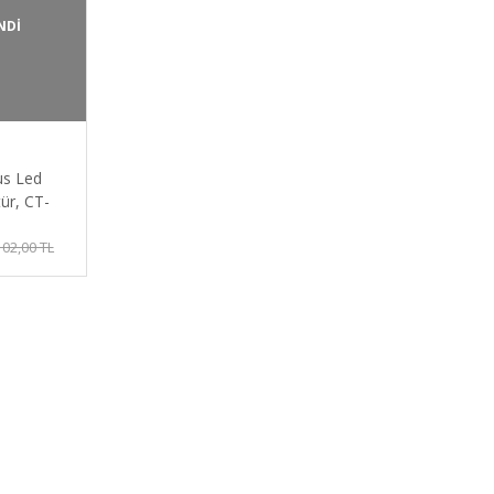
NDİ
s Led
ür, CT-
Modunda
102,00 TL