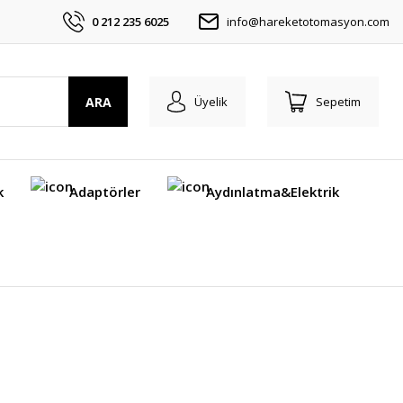
0 212 235 6025
info@hareketotomasyon.com
ARA
Üyelik
Sepetim
k
Adaptörler
Aydınlatma&Elektrik