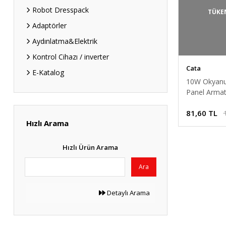
Robot Dresspack
TÜKE
Adaptörler
Aydınlatma&Elektrik
Kontrol Cihazı / inverter
Cata
E-Katalog
10W Okyanu
Panel Armat
5151 Gece 
81,60 TL
Mavi Yanar
Hızlı Arama
Hızlı Ürün Arama
Ara
Detaylı Arama