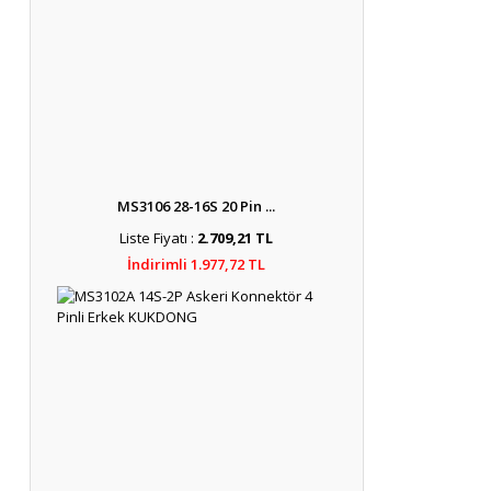
MS3106 28-16S 20 Pin ...
Liste Fiyatı :
2.709,21 TL
İndirimli 1.977,72 TL