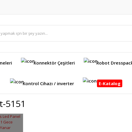
meleri
Konnektör Çeşitleri
Robot Dresspac
Kontrol Cihazı / inverter
E-Katalog
t-5151