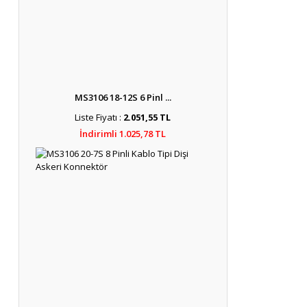
MS3106 18-12S 6 Pinl ...
Liste Fiyatı :
2.051,55 TL
İndirimli 1.025,78 TL