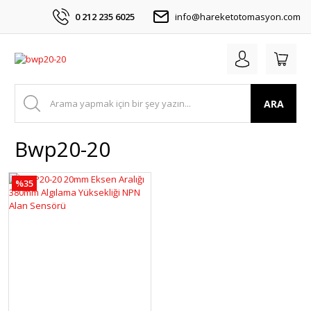
0 212 235 6025
info@hareketotomasyon.com
ARA
Bwp20-20
%35