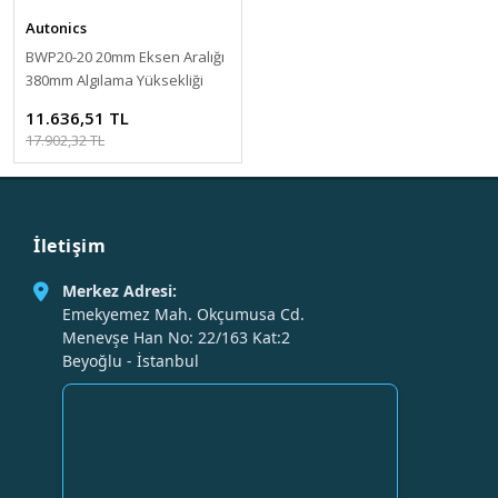
Autonics
BWP20-20 20mm Eksen Aralığı
380mm Algılama Yüksekliği
NPN Alan Sensörü
11.636,51 TL
17.902,32 TL
İletişim
Merkez Adresi:
Emekyemez Mah. Okçumusa Cd.
Menevşe Han No: 22/163 Kat:2
Beyoğlu - İstanbul