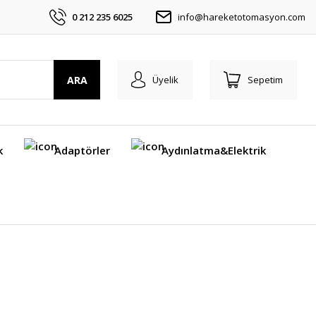
0 212 235 6025
info@hareketotomasyon.com
ARA
Üyelik
Sepetim
k
Adaptörler
Aydınlatma&Elektrik