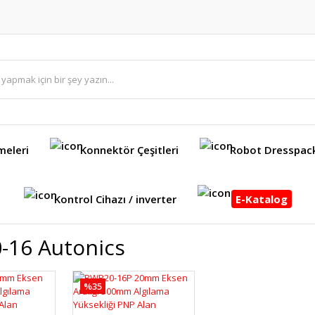
meleri
Konnektör Çeşitleri
Robot Dresspac
Kontrol Cihazı / inverter
E-Katalog
-16 Autonics
%35