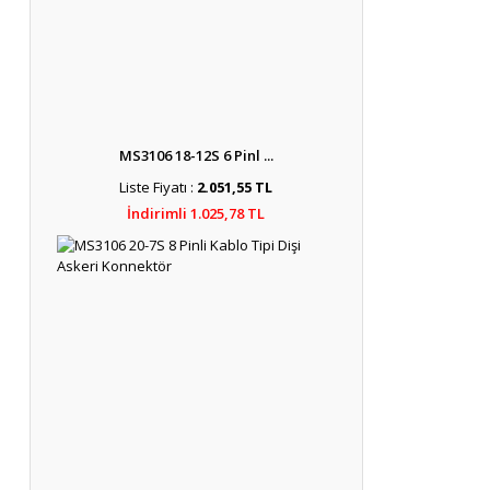
MS3106 18-12S 6 Pinl ...
Liste Fiyatı :
2.051,55 TL
İndirimli 1.025,78 TL