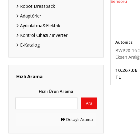
Robot Dresspack
Adaptörler
Aydınlatma&Elektrik
Kontrol Cihazı / inverter
Autonics
E-Katalog
BWP20-16
Eksen Aralı
Algılama Yük
10.267,06
NPN Alan S
Hızlı Arama
TL
Hızlı Ürün Arama
Ara
Detaylı Arama