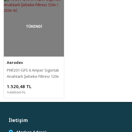
TÜKENDİ
Aerodev
PNF201-GFS 6 Amper Sigortalı
Anahtarlı Şebeke Filtresi 120v
/ 250v AC
1.520,48 TL
1.600,50 TL
İletişim