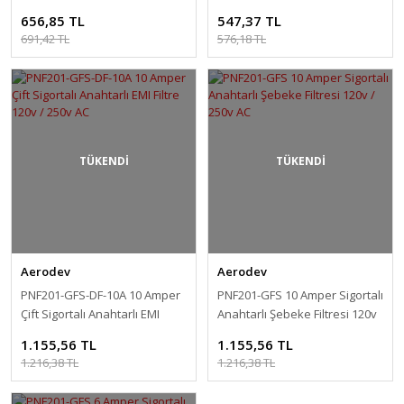
120v / 250v AC
120v / 250v AC
656,85 TL
547,37 TL
691,42 TL
576,18 TL
TÜKENDİ
TÜKENDİ
Aerodev
Aerodev
PNF201-GFS-DF-10A 10 Amper
PNF201-GFS 10 Amper Sigortalı
Çift Sigortalı Anahtarlı EMI
Anahtarlı Şebeke Filtresi 120v
Filtre 120v / 250v AC
/ 250v AC
1.155,56 TL
1.155,56 TL
1.216,38 TL
1.216,38 TL