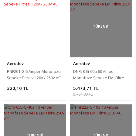
TÜKENDİ
Aerodev
Aerodev
PNF201-G 6 Amper Monofaze
DNF58-G-60a 60 Amper
Şebeke Filtresi 120v / 250v AC
Monofaze Şebeke EMI Filtre
250v AC
320,10 TL
5.473,71 TL
5.761,80 TL
TÜKENDİ
TÜKENDİ