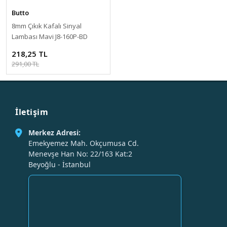
Butto
8mm Çıkık Kafalı Sinyal
Lambası Mavi J8-160P-BD
218,25 TL
291,00 TL
İletişim
Merkez Adresi:
Emekyemez Mah. Okçumusa Cd.
Menevşe Han No: 22/163 Kat:2
Beyoğlu - İstanbul