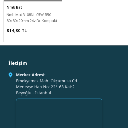
Nmb Bat
Nmb Mat 3108NL-05W-B50
80x80x20mm 24v Dc Kompakt
Fan
814,80 TL
İletişim
Merkez Adresi:
Emekyemez Mah. Okçumusa Cd.
Menevşe Han No: 22/163 Kat:2
Beyoğlu - İstanbul