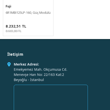
Fuji
6R1MBI125LP-160, Güç Modülü
8.232,51 TL
8.665,80 TL
İletişim
Merkez Adresi:
Emekyemez Mah. Okçumusa Cd.
Menevşe Han No: 22/163 Kat:2
Beyoğlu - İstanbul