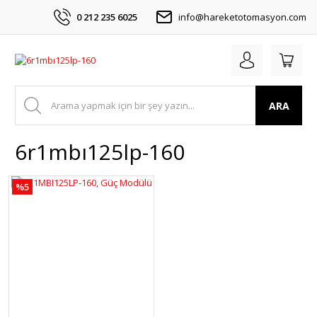
0 212 235 6025
info@hareketotomasyon.com
ARA
6r1mbı125lp-160
%5