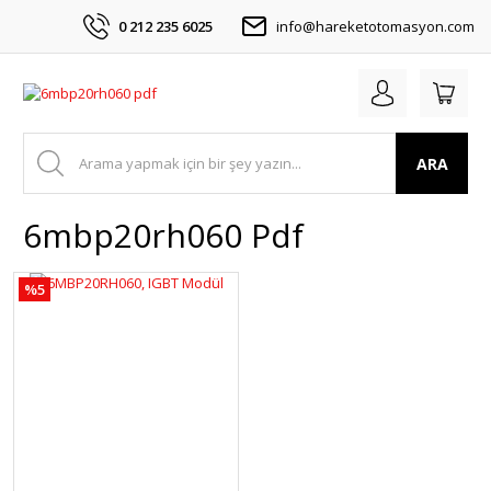
0 212 235 6025
info@hareketotomasyon.com
ARA
6mbp20rh060 Pdf
%5