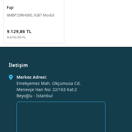
Fuji
6MBP20RH060, IGBT Modül
9.129,86 TL
9.610,38 TL
İletişim
Merkez Adresi:
Emekyemez Mah. Okçumusa Cd.
Menevşe Han No: 22/163 Kat:2
Beyoğlu - İstanbul