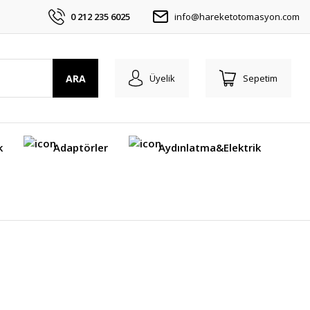
0 212 235 6025
info@hareketotomasyon.com
ARA
Üyelik
Sepetim
k
Adaptörler
Aydınlatma&Elektrik