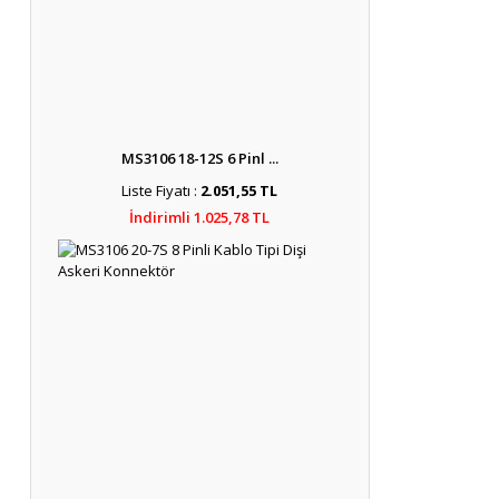
MS3106 18-12S 6 Pinl ...
Liste Fiyatı :
2.051,55 TL
İndirimli 1.025,78 TL