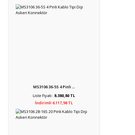
MS3106 36-5S 4 Pinli ...
Liste Fiyatı :
8.380,80 TL
İndirimli 6.117,98 TL