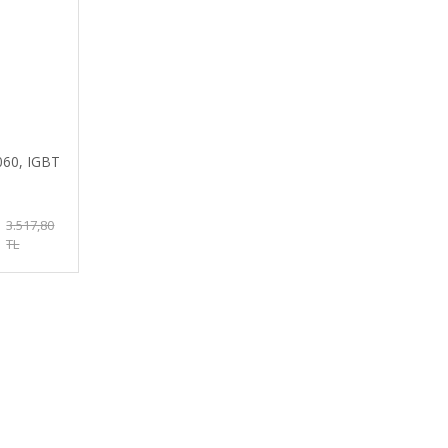
60, IGBT
3.517,80
TL