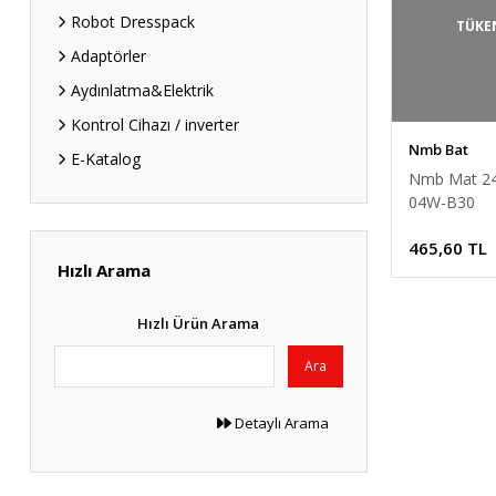
Robot Dresspack
TÜKE
Adaptörler
Aydınlatma&Elektrik
Kontrol Cihazı / inverter
Nmb Bat
E-Katalog
Nmb Mat 2
04W-B30
60x60x10m
465,60 TL
Kompakt Fa
Hızlı Arama
Hızlı Ürün Arama
Ara
Detaylı Arama