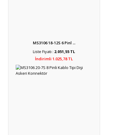
MS3106 18-12S 6 Pinl ...
Liste Fiyatı :
2.051,55 TL
İndirimli 1.025,78 TL