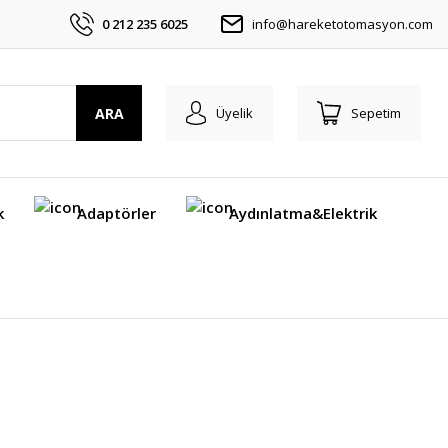
0 212 235 6025
info@hareketotomasyon.com
ARA
Üyelik
Sepetim
k
Adaptörler
Aydınlatma&Elektrik