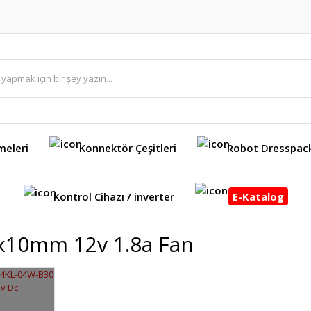
meleri
Konnektör Çeşitleri
Robot Dresspac
Kontrol Cihazı / inverter
E-Katalog
x10mm 12v 1.8a Fan