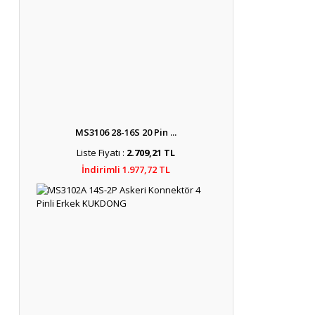
MS3106 28-16S 20 Pin ...
Liste Fiyatı :
2.709,21 TL
İndirimli 1.977,72 TL