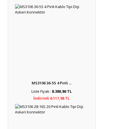
MS3106 36-5S 4 Pinli ...
Liste Fiyatı :
8.380,80 TL
İndirimli 6.117,98 TL