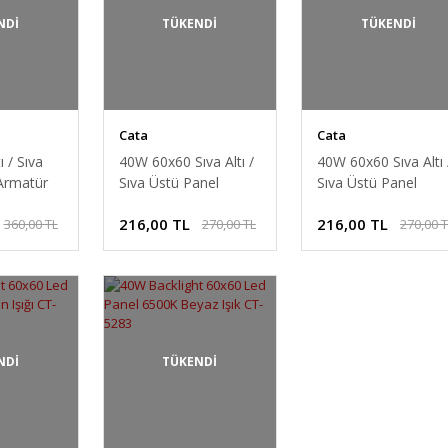
NDİ
TÜKENDİ
TÜKENDİ
Cata
Cata
 / Sıva
40W 60x60 Sıva Altı /
40W 60x60 Sıva Altı 
Armatür
Sıva Üstü Panel
Sıva Üstü Panel
279 Beyaz
Armatür CT-5358 Gün
Armatür CT-5358
216,00 TL
216,00 TL
360,00 TL
270,00 TL
270,00 
Işığı
Beyaz Işık
NDİ
TÜKENDİ