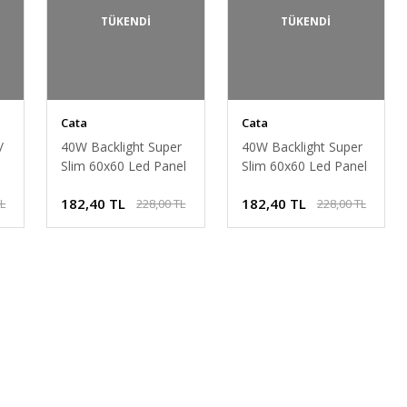
TÜKENDİ
TÜKENDİ
Cata
Cata
/
40W Backlight Super
40W Backlight Super
Slim 60x60 Led Panel
Slim 60x60 Led Panel
3200K Gün Işığı CT-
6400K Beyaz Işık CT-
182,40 TL
182,40 TL
TL
228,00 TL
228,00 TL
5284
5284