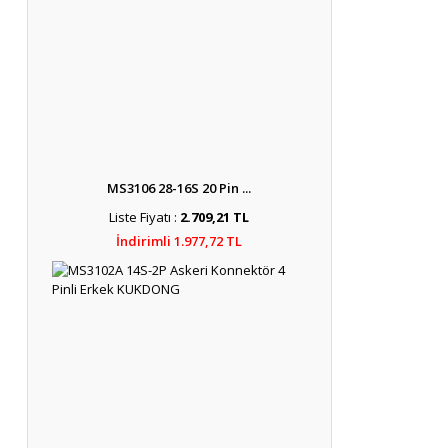
MS3106 28-16S 20 Pin ...
Liste Fiyatı :
2.709,21 TL
İndirimli 1.977,72 TL