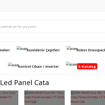
meleri
Konnektör Çeşitleri
Robot Dresspac
Kontrol Cihazı / inverter
E-Katalog
Led Panel Cata