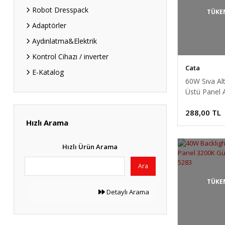
Robot Dresspack
TÜKE
Adaptörler
Aydınlatma&Elektrik
Kontrol Cihazı / inverter
Cata
E-Katalog
60W Sıva Altı
Üstü Panel 
60x60 CT-5
288,00 TL
Işık
Hızlı Arama
Hızlı Ürün Arama
Ara
TÜKE
Detaylı Arama