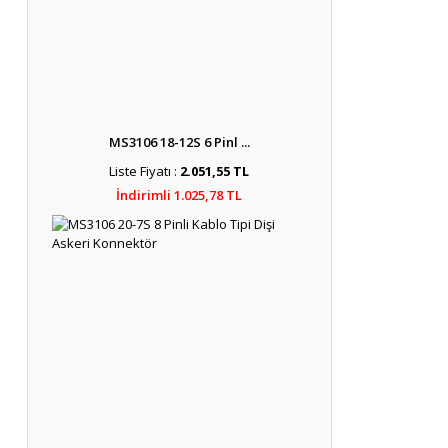
MS3106 18-12S 6 Pinl ...
Liste Fiyatı :
2.051,55 TL
İndirimli 1.025,78 TL