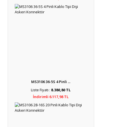
MS3106 36-5S 4 Pinli ...
Liste Fiyatı :
8.380,80 TL
İndirimli 6.117,98 TL