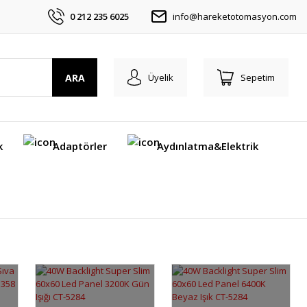
0 212 235 6025
info@hareketotomasyon.com
ARA
Üyelik
Sepetim
k
Adaptörler
Aydınlatma&Elektrik