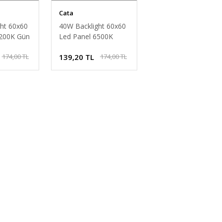
Cata
ht 60x60
40W Backlight 60x60
3200K Gün
Led Panel 6500K
3
Beyaz Işık CT-5283
139,20 TL
174,00 TL
174,00 TL