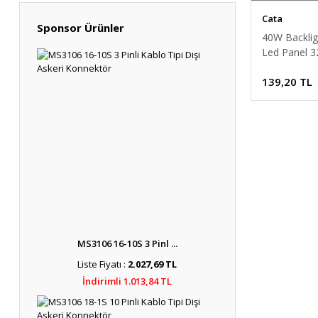
Cata
Sponsor Ürünler
40W Backlig
Led Panel 
Işığı CT-528
139,20 TL
MS3106 16-10S 3 Pinl ...
Liste Fiyatı :
2.027,69 TL
İndirimli 1.013,84 TL