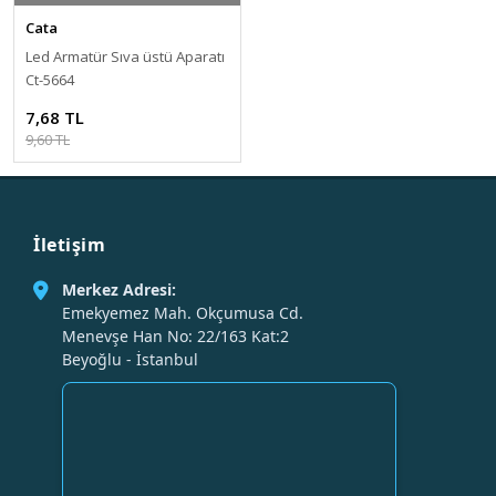
Cata
Led Armatür Sıva üstü Aparatı
Ct-5664
7,68 TL
9,60 TL
İletişim
Merkez Adresi:
Emekyemez Mah. Okçumusa Cd.
Menevşe Han No: 22/163 Kat:2
Beyoğlu - İstanbul